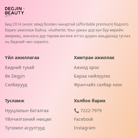
Бид 2014 оноос хямд боловч чанартай (affordable premium) бодлого
барин ажиллаж байна. «Authentic You» уриан дор хүн бүр өөрийн
өвөрмөц, жинхэнэ дүр төрхөө өнгөлж итгэл дүүрэн амьдрахад туслах
нь бидний чин зорилго.
Үйл ажиллагаа
Хамтран ажиллах
Бидний тухай
Ажилд орох
Be Degjin
Бараа нийлүүлэх
Салбарууд
Франчайз салбар нээх
Тусламж
Холбоо барих
Нууцлалын баталгаа
📞 7222-7979
Үйлчилгээний нөхцөл
Facebook
Түгээмэл асуултууд
Instagram