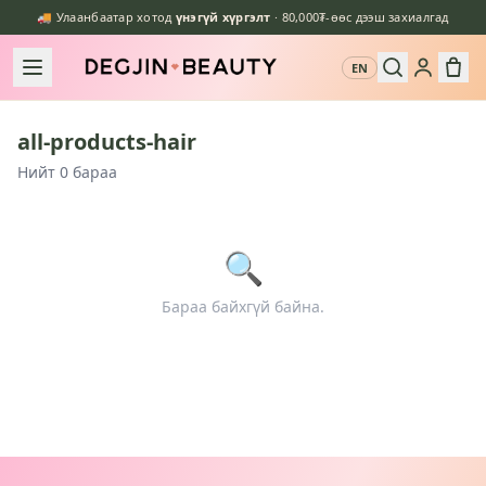
🚚 Улаанбаатар хотод
үнэгүй хүргэлт
· 80,000₮-өөс дээш захиалгад
EN
all-products-hair
Нийт 0 бараа
🔍
Бараа байхгүй байна.