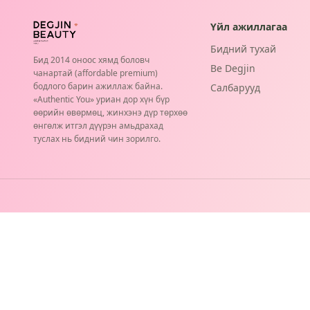
Үйл ажиллагаа
Бидний тухай
Бид 2014 оноос хямд боловч
Be Degjin
чанартай (affordable premium)
бодлого барин ажиллаж байна.
Салбарууд
«Authentic You» уриан дор хүн бүр
өөрийн өвөрмөц, жинхэнэ дүр төрхөө
өнгөлж итгэл дүүрэн амьдрахад
туслах нь бидний чин зорилго.