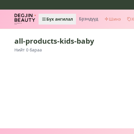
Брэндүүд
Бүх ангилал
Шинэ
all-products-kids-baby
Нийт 0 бараа