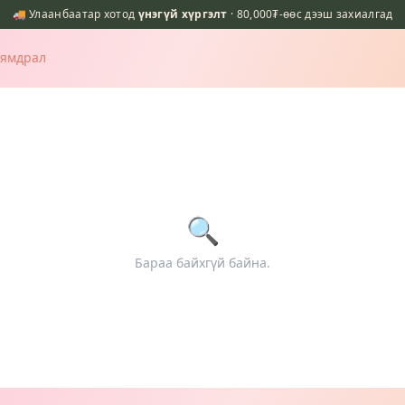
🚚 Улаанбаатар хотод
үнэгүй хүргэлт
· 80,000₮-өөс дээш захиалгад
Хямдрал
🔍
Бараа байхгүй байна.