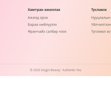
Хамтран ажиллах
Тусламж
Ажилд орох
Нууцлалын 
Бараа нийлүүлэх
Үйлчилгээн
Франчайз салбар нээх
Түгээмэл ас
©
2026
Degjin Beauty · Authentic You