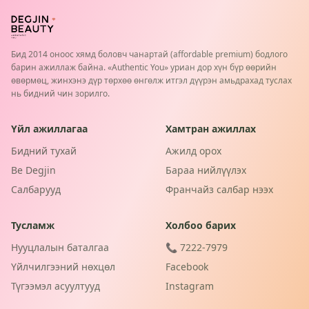
Бид 2014 оноос хямд боловч чанартай (affordable premium) бодлого
барин ажиллаж байна. «Authentic You» уриан дор хүн бүр өөрийн
өвөрмөц, жинхэнэ дүр төрхөө өнгөлж итгэл дүүрэн амьдрахад туслах
нь бидний чин зорилго.
Үйл ажиллагаа
Хамтран ажиллах
Бидний тухай
Ажилд орох
Be Degjin
Бараа нийлүүлэх
Салбарууд
Франчайз салбар нээх
Тусламж
Холбоо барих
Нууцлалын баталгаа
📞 7222-7979
Үйлчилгээний нөхцөл
Facebook
Түгээмэл асуултууд
Instagram