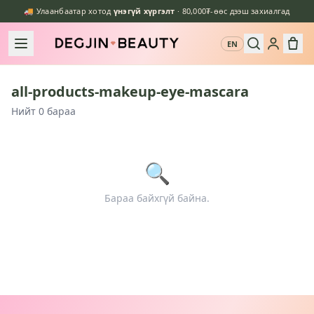
🚚 Улаанбаатар хотод
үнэгүй хүргэлт
· 80,000₮-өөс дээш захиалгад
EN
all-products-makeup-eye-mascara
Нийт 0 бараа
🔍
Бараа байхгүй байна.