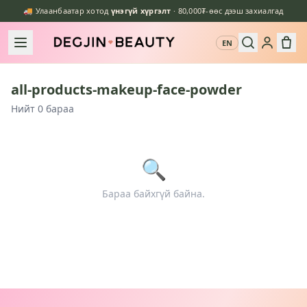
🚚 Улаанбаатар хотод
үнэгүй хүргэлт
· 80,000₮-өөс дээш захиалгад
EN
all-products-makeup-face-powder
Нийт 0 бараа
🔍
Бараа байхгүй байна.