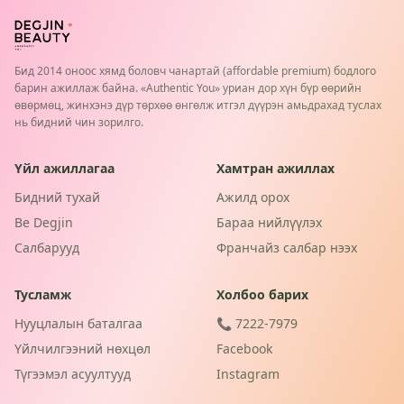
Бид 2014 оноос хямд боловч чанартай (affordable premium) бодлого
барин ажиллаж байна. «Authentic You» уриан дор хүн бүр өөрийн
өвөрмөц, жинхэнэ дүр төрхөө өнгөлж итгэл дүүрэн амьдрахад туслах
нь бидний чин зорилго.
Үйл ажиллагаа
Хамтран ажиллах
Бидний тухай
Ажилд орох
Be Degjin
Бараа нийлүүлэх
Салбарууд
Франчайз салбар нээх
Тусламж
Холбоо барих
Нууцлалын баталгаа
📞 7222-7979
Үйлчилгээний нөхцөл
Facebook
Түгээмэл асуултууд
Instagram