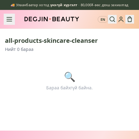
🚚 Улаанбаатар хотод
үнэгүй хүргэлт
· 80,000₮-өөс дээш захиалгад
EN
all-products-skincare-cleanser
Нийт 0 бараа
🔍
Бараа байхгүй байна.