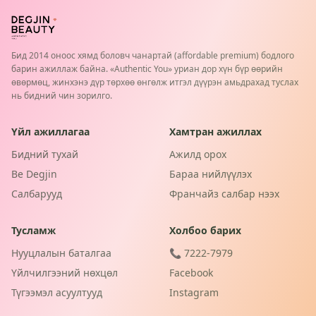
Бид 2014 оноос хямд боловч чанартай (affordable premium) бодлого
барин ажиллаж байна. «Authentic You» уриан дор хүн бүр өөрийн
өвөрмөц, жинхэнэ дүр төрхөө өнгөлж итгэл дүүрэн амьдрахад туслах
нь бидний чин зорилго.
Үйл ажиллагаа
Хамтран ажиллах
Бидний тухай
Ажилд орох
Be Degjin
Бараа нийлүүлэх
Салбарууд
Франчайз салбар нээх
Тусламж
Холбоо барих
Нууцлалын баталгаа
📞 7222-7979
Үйлчилгээний нөхцөл
Facebook
Түгээмэл асуултууд
Instagram