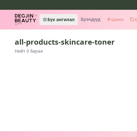
Брэндүүд
Бүх ангилал
Шинэ
all-products-skincare-toner
Нийт 0 бараа