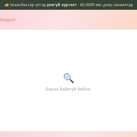
🚚 Улаанбаатар хотод
үнэгүй хүргэлт
· 80,000₮-өөс дээш захиалгад
Хямдрал
🔍
Бараа байхгүй байна.