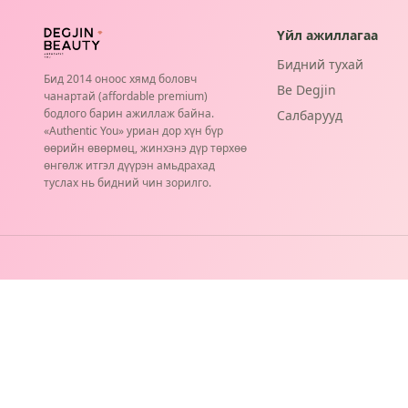
Үйл ажиллагаа
Бидний тухай
Бид 2014 оноос хямд боловч
Be Degjin
чанартай (affordable premium)
бодлого барин ажиллаж байна.
Салбарууд
«Authentic You» уриан дор хүн бүр
өөрийн өвөрмөц, жинхэнэ дүр төрхөө
өнгөлж итгэл дүүрэн амьдрахад
туслах нь бидний чин зорилго.