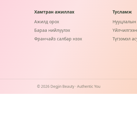
Хамтран ажиллах
Тусламж
Ажилд орох
Нууцлалын 
Бараа нийлүүлэх
Үйлчилгээн
Франчайз салбар нээх
Түгээмэл ас
©
2026
Degjin Beauty · Authentic You