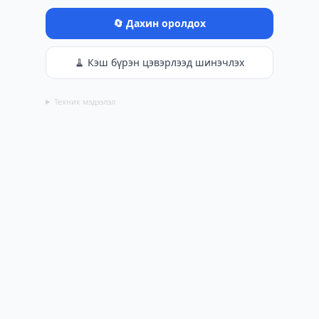
🔄 Дахин оролдох
🧹 Кэш бүрэн цэвэрлээд шинэчлэх
Техник мэдээлэл