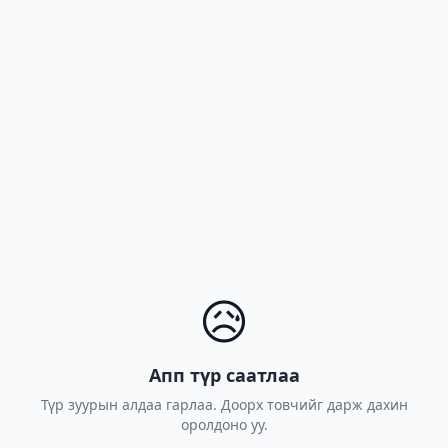
😥
Апп түр саатлаа
Түр зуурын алдаа гарлаа. Доорх товчийг дарж дахин
оролдоно уу.