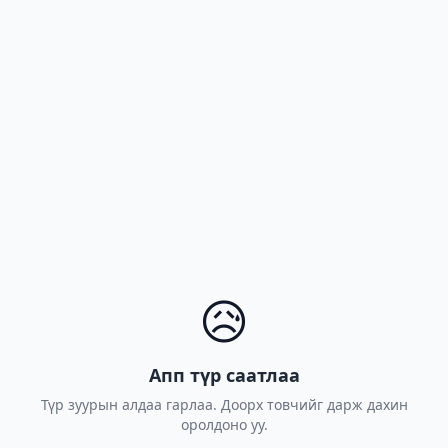
😥
Апп түр саатлаа
Түр зуурын алдаа гарлаа. Доорх товчийг дарж дахин
оролдоно уу.