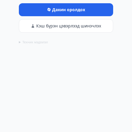
🔄 Дахин оролдох
🧹 Кэш бүрэн цэвэрлээд шинэчлэх
Техник мэдээлэл