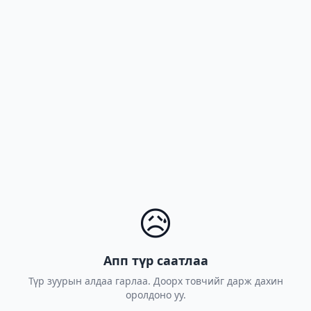
😥
Апп түр саатлаа
Түр зуурын алдаа гарлаа. Доорх товчийг дарж дахин
оролдоно уу.