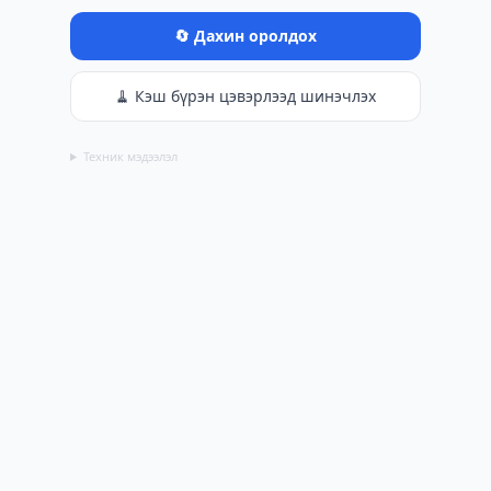
🔄 Дахин оролдох
🧹 Кэш бүрэн цэвэрлээд шинэчлэх
Техник мэдээлэл