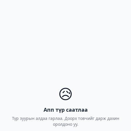
😥
Апп түр саатлаа
Түр зуурын алдаа гарлаа. Доорх товчийг дарж дахин
оролдоно уу.