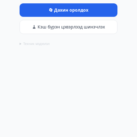
🔄 Дахин оролдох
🧹 Кэш бүрэн цэвэрлээд шинэчлэх
Техник мэдээлэл