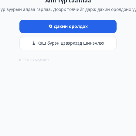
Апп түр саатлаа
Түр зуурын алдаа гарлаа. Доорх товчийг дарж дахин оролдоно уу
🔄 Дахин оролдох
🧹 Кэш бүрэн цэвэрлээд шинэчлэх
Техник мэдээлэл