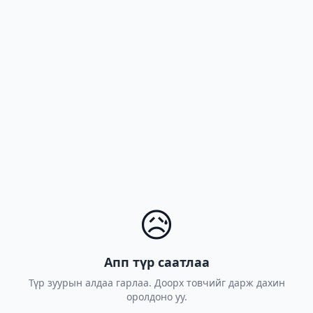
😥
Апп түр саатлаа
Түр зуурын алдаа гарлаа. Доорх товчийг дарж дахин
оролдоно уу.