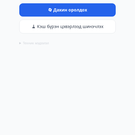
🔄 Дахин оролдох
🧹 Кэш бүрэн цэвэрлээд шинэчлэх
Техник мэдээлэл