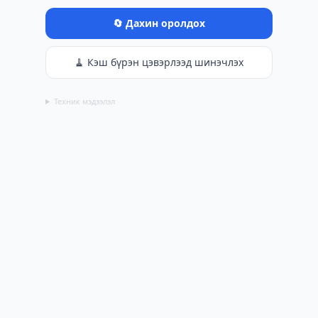
🔄 Дахин оролдох
🧹 Кэш бүрэн цэвэрлээд шинэчлэх
Техник мэдээлэл