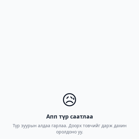
😥
Апп түр саатлаа
Түр зуурын алдаа гарлаа. Доорх товчийг дарж дахин
оролдоно уу.